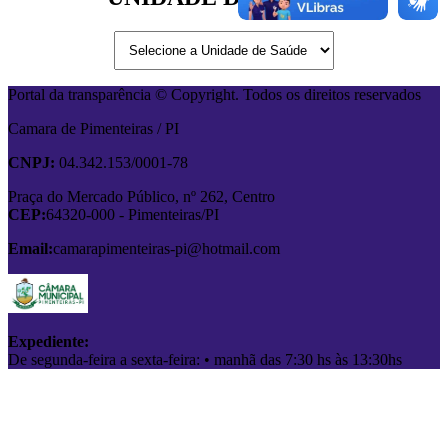
Portal da transparência © Copyright. Todos os direitos reservados
Camara de Pimenteiras / PI
CNPJ:
04.342.153/0001-78
Praça do Mercado Público, nº 262, Centro
CEP:
64320-000 - Pimenteiras/PI
Email:
camarapimenteiras-pi@hotmail.com
Expediente:
De segunda-feira a sexta-feira: • manhã das 7:30 hs às 13:30hs