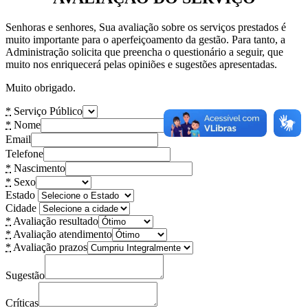
Senhoras e senhores, Sua avaliação sobre os serviços prestados é
muito importante para o aperfeiçoamento da gestão. Para tanto, a
Administração solicita que preencha o questionário a seguir, que
muito nos enriquecerá pelas opiniões e sugestões apresentadas.
Muito obrigado.
*
Serviço Público
*
Nome
Email
Telefone
*
Nascimento
*
Sexo
Estado
Cidade
*
Avaliação resultado
*
Avaliação atendimento
*
Avaliação prazos
Sugestão
Críticas