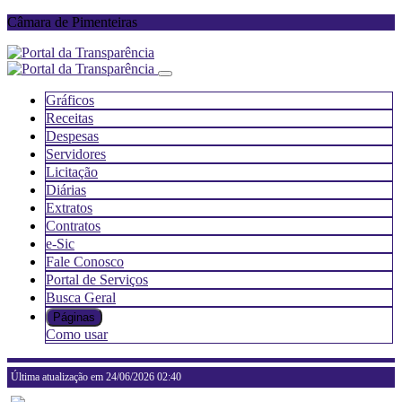
Câmara de Pimenteiras
Gráficos
Receitas
Despesas
Servidores
Licitação
Diárias
Extratos
Contratos
e-Sic
Fale Conosco
Portal de Serviços
Busca Geral
Páginas
Como usar
Última atualização em 24/06/2026 02:40