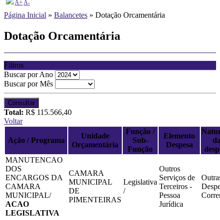
A+
A-
Página Inicial
»
Balancetes
» Dotação Orcamentária
Dotação Orcamentária
Filtros
Buscar por Ano
Buscar por Mês
Consultar
Total:
R$ 115.566,40
Voltar
Função /
Natu
Unidade
Elemento
Ação / Programa
Sub-
d
Orçamentária
Despesa
Função
desp
MANUTENCAO
DOS
Outros
CAMARA
ENCARGOS DA
Serviços de
Outra
MUNICIPAL
Legislativa
CAMARA
Terceiros -
Despe
DE
/
MUNICIPAL/
Pessoa
Corre
PIMENTEIRAS
ACAO
Jurídica
LEGISLATIVA