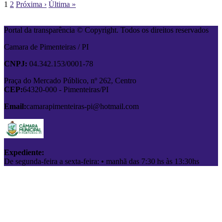
1
2
Próxima ›
Última »
Portal da transparência © Copyright. Todos os direitos reservados
Camara de Pimenteiras / PI
CNPJ:
04.342.153/0001-78
Praça do Mercado Público, nº 262, Centro
CEP:
64320-000 - Pimenteiras/PI
Email:
camarapimenteiras-pi@hotmail.com
Expediente:
De segunda-feira a sexta-feira: • manhã das 7:30 hs às 13:30hs