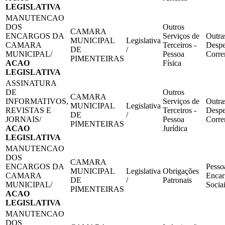
LEGISLATIVA
MANUTENCAO
DOS
Outros
CAMARA
ENCARGOS DA
Serviços de
Outra
MUNICIPAL
Legislativa
CAMARA
Terceiros -
Despe
DE
/
MUNICIPAL/
Pessoa
Corre
PIMENTEIRAS
ACAO
Física
LEGISLATIVA
ASSINATURA
DE
Outros
CAMARA
INFORMATIVOS,
Serviços de
Outra
MUNICIPAL
Legislativa
REVISTAS E
Terceiros -
Despe
DE
/
JORNAIS/
Pessoa
Corre
PIMENTEIRAS
ACAO
Jurídica
LEGISLATIVA
MANUTENCAO
DOS
CAMARA
ENCARGOS DA
Pesso
MUNICIPAL
Legislativa
Obrigações
CAMARA
Encar
DE
/
Patronais
MUNICIPAL/
Socia
PIMENTEIRAS
ACAO
LEGISLATIVA
MANUTENCAO
DOS